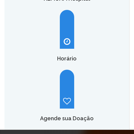
O HEMOAM Hospital vai aumentar em até seis vezes a
capacidade atual de assistência hematológica e
oncohematológica do Amazonas,
saiba mais.
Horário
Hemoam:
Segunda a sábado, das 7h às 18h.
Maternidade Ana Braga:
Temporariamente fechado.
Agende sua Doação