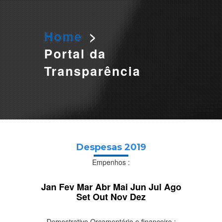
O AGENDAMENTO PELO SITE ESTÁ TEMPORARIAMENTE
SUSPENSO. PARA AGENDAR SUA DOAÇÃO LIGUE PARA:
3655 0166 OU 984319920 (WHATSAPP)
Home
>
Portal da
Transparência
Despesas 2019
Empenhos :
Jan
Fev
Mar
Abr
Mai
Jun
Jul
Ago
Set
Out
Nov
Dez
Demostrativo Orçamentário e financeiro :