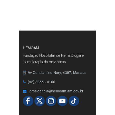
HEMOAM
Fundação Hospitalar de Hematologia e
Hemoterapia do Amazonas
Av Constantino Nery, 4397, Manaus
(92) 3655 - 0100
presidencia@hemoam.am.gov.br