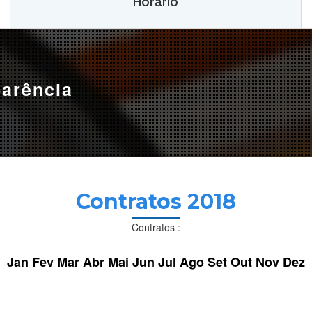
Horário
Hemoam:
Segunda a sábado, das 7h às 18h.
Maternidade Ana Braga:
Temporariamente fechado.
parência
Contratos 2018
Contratos :
Jan
Fev
Mar
Abr
Mai
Jun
Jul
Ago
Set
Out
Nov
Dez