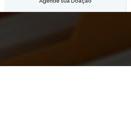
Agende sua Doação
O AGENDAMENTO PELO SITE ESTÁ TEMPORARIAMENTE
SUSPENSO. PARA AGENDAR SUA DOAÇÃO LIGUE PARA:
3655 0166 OU 984319920 (WHATSAPP)