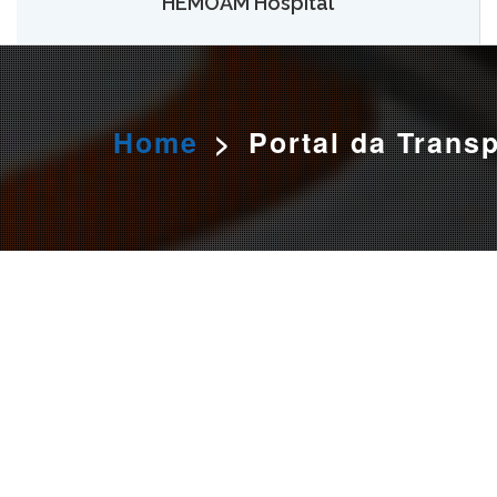
HEMOAM Hospital
O HEMOAM Hospital vai aumentar em até seis vezes a
capacidade atual de assistência hematológica e
oncohematológica do Amazonas,
saiba mais.
Home
>
Portal da Trans