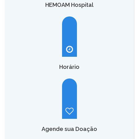
HEMOAM Hospital
O HEMOAM Hospital vai aumentar em até seis vezes a
capacidade atual de assistência hematológica e
oncohematológica do Amazonas,
saiba mais.
Horário
Hemoam:
Segunda a sábado, das 7h às 18h.
Maternidade Ana Braga:
Temporariamente fechado.
Agende sua Doação