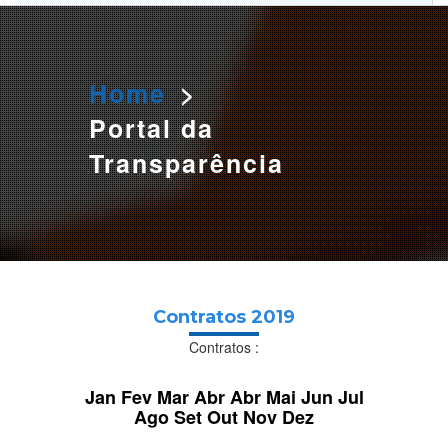
O AGENDAMENTO PELO SITE ESTÁ TEMPORARIAMENTE
SUSPENSO. PARA AGENDAR SUA DOAÇÃO LIGUE PARA:
3655 0166 OU 984319920 (WHATSAPP)
Home
>
Portal da
Transparência
Contratos 2019
Contratos :
Jan
Fev
Mar
Abr
Abr
Mai
Jun
Jul
Ago
Set
Out
Nov
Dez