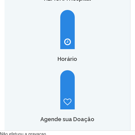
O HEMOAM Hospital vai aumentar em até seis vezes a
capacidade atual de assistência hematológica e
oncohematológica do Amazonas,
saiba mais.
Horário
Hemoam:
Segunda a sábado, das 7h às 18h.
Maternidade Ana Braga:
Temporariamente fechado.
Agende sua Doação
Não efetuou a gravacao