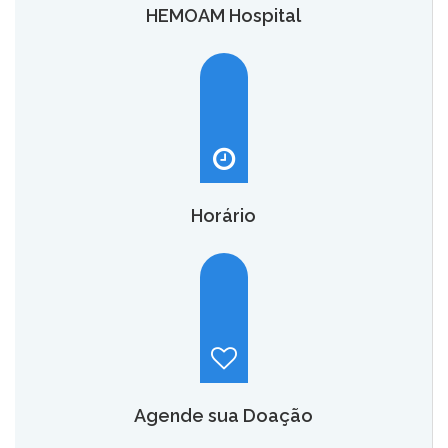
HEMOAM Hospital
O HEMOAM Hospital vai aumentar em até seis vezes a
capacidade atual de assistência hematológica e
oncohematológica do Amazonas,
saiba mais.
Horário
Hemoam:
Segunda a sábado, das 7h às 18h.
Maternidade Ana Braga:
Temporariamente fechado.
Agende sua Doação