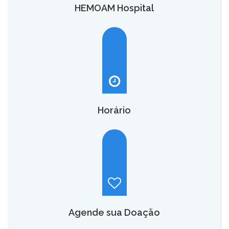
HEMOAM Hospital
O HEMOAM Hospital vai aumentar em até seis vezes a
capacidade atual de assistência hematológica e
oncohematológica do Amazonas,
saiba mais.
Horário
Hemoam:
Segunda a sábado, das 7h às 18h.
Maternidade Ana Braga:
Temporariamente fechado.
Agende sua Doação