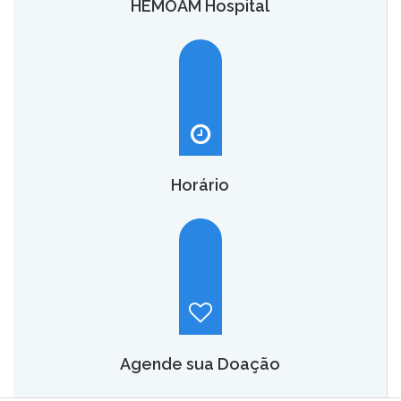
HEMOAM Hospital
O HEMOAM Hospital vai aumentar em até seis vezes a
capacidade atual de assistência hematológica e
oncohematológica do Amazonas,
saiba mais.
Horário
Hemoam:
Segunda a sábado, das 7h às 18h.
Maternidade Ana Braga:
Temporariamente fechado.
Agende sua Doação