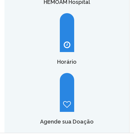
HEMOAM Hospital
O HEMOAM Hospital vai aumentar em até seis vezes a
capacidade atual de assistência hematológica e
oncohematológica do Amazonas,
saiba mais.
Horário
Hemoam:
Segunda a sábado, das 7h às 18h.
Maternidade Ana Braga:
Temporariamente fechado.
Agende sua Doação