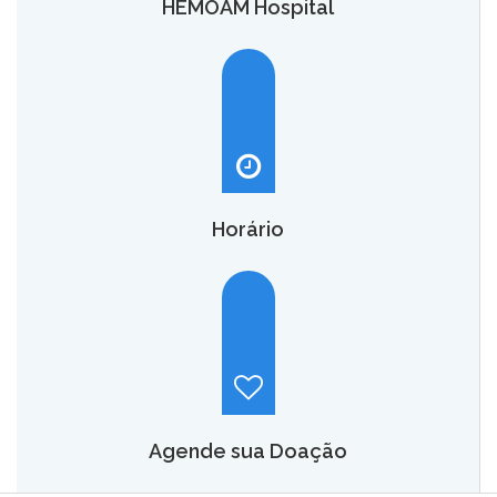
HEMOAM Hospital
O HEMOAM Hospital vai aumentar em até seis vezes a
capacidade atual de assistência hematológica e
oncohematológica do Amazonas,
saiba mais.
Horário
Hemoam:
Segunda a sábado, das 7h às 18h.
Maternidade Ana Braga:
Temporariamente fechado.
Agende sua Doação