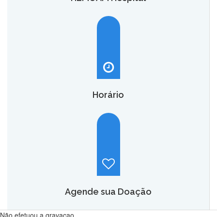
O HEMOAM Hospital vai aumentar em até seis vezes a
capacidade atual de assistência hematológica e
oncohematológica do Amazonas,
saiba mais.
Horário
Hemoam:
Segunda a sábado, das 7h às 18h.
Maternidade Ana Braga:
Temporariamente fechado.
Agende sua Doação
Não efetuou a gravacao