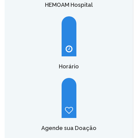
HEMOAM Hospital
O HEMOAM Hospital vai aumentar em até seis vezes a
capacidade atual de assistência hematológica e
oncohematológica do Amazonas,
saiba mais.
Horário
Hemoam:
Segunda a sábado, das 7h às 18h.
Maternidade Ana Braga:
Temporariamente fechado.
Agende sua Doação