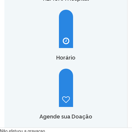
O HEMOAM Hospital vai aumentar em até seis vezes a
capacidade atual de assistência hematológica e
oncohematológica do Amazonas,
saiba mais.
Horário
Hemoam:
Segunda a sábado, das 7h às 18h.
Maternidade Ana Braga:
Temporariamente fechado.
Agende sua Doação
Não efetuou a gravacao