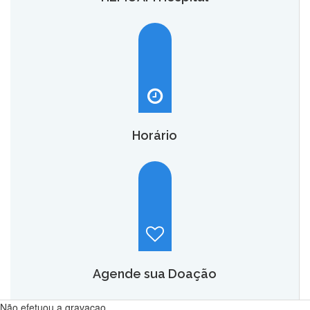
O HEMOAM Hospital vai aumentar em até seis vezes a
capacidade atual de assistência hematológica e
oncohematológica do Amazonas,
saiba mais.
Horário
Hemoam:
Segunda a sábado, das 7h às 18h.
Maternidade Ana Braga:
Temporariamente fechado.
Agende sua Doação
Não efetuou a gravacao