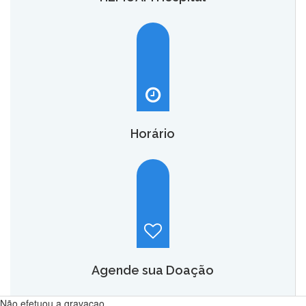
O HEMOAM Hospital vai aumentar em até seis vezes a
capacidade atual de assistência hematológica e
oncohematológica do Amazonas,
saiba mais.
Horário
Hemoam:
Segunda a sábado, das 7h às 18h.
Maternidade Ana Braga:
Temporariamente fechado.
Agende sua Doação
Não efetuou a gravacao