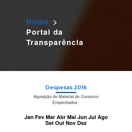
O AGENDAMENTO PELO SITE ESTÁ TEMPORARIAMENTE
SUSPENSO. PARA AGENDAR SUA DOAÇÃO LIGUE PARA:
3655 0166 OU 984319920 (WHATSAPP)
Home
>
Portal da
Transparência
Despesas 2016
Aquisição de Material de Consumo
Empenhados :
Jan
Fev
Mar
Abr
Mai
Jun
Jul
Ago
Set
Out
Nov
Dez