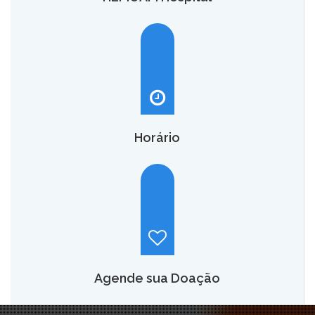
O HEMOAM Hospital vai aumentar em até seis vezes a
capacidade atual de assistência hematológica e
oncohematológica do Amazonas,
saiba mais.
Horário
Hemoam:
Segunda a sábado, das 7h às 18h.
Maternidade Ana Braga:
Temporariamente fechado.
Agende sua Doação