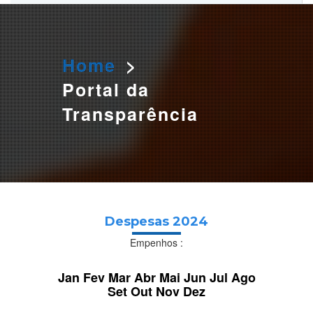
O AGENDAMENTO PELO SITE ESTÁ TEMPORARIAMENTE
SUSPENSO. PARA AGENDAR SUA DOAÇÃO LIGUE PARA:
3655 0166 OU 984319920 (WHATSAPP)
Home
>
Portal da
Transparência
Despesas 2024
Empenhos :
Jan
Fev
Mar
Abr
Mai
Jun
Jul
Ago
Set
Out
Nov
Dez