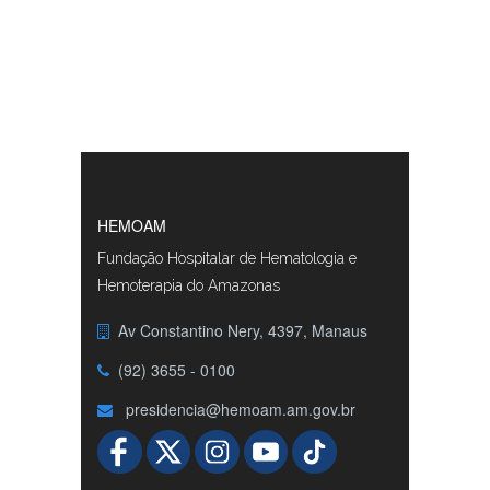
HEMOAM
Fundação Hospitalar de Hematologia e
Hemoterapia do Amazonas
Av Constantino Nery, 4397, Manaus
(92) 3655 - 0100
presidencia@hemoam.am.gov.br