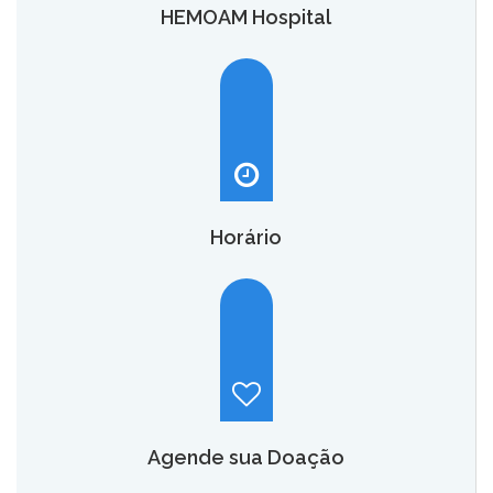
HEMOAM Hospital
O HEMOAM Hospital vai aumentar em até seis vezes a
capacidade atual de assistência hematológica e
oncohematológica do Amazonas,
saiba mais.
Horário
Hemoam:
Segunda a sábado, das 7h às 18h.
Maternidade Ana Braga:
Temporariamente fechado.
Agende sua Doação