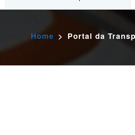
O HEMOAM Hospital vai aumentar em até seis vezes a
capacidade atual de assistência hematológica e
oncohematológica do Amazonas,
saiba mais.
Home
>
Portal da Trans