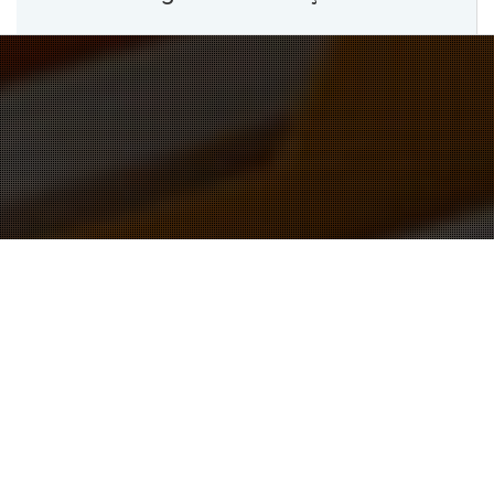
O AGENDAMENTO PELO SITE ESTÁ TEMPORARIAMENTE
SUSPENSO. PARA AGENDAR SUA DOAÇÃO LIGUE PARA:
3655 0166 OU 984319920 (WHATSAPP)