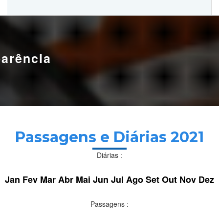
Hemoam:
Segunda a sábado, das 7h às 18h.
Maternidade Ana Braga:
Temporariamente fechado.
parência
Passagens e Diárias 2021
Diárias :
Jan
Fev
Mar
Abr
Mai
Jun
Jul
Ago
Set
Out
Nov
Dez
Passagens :