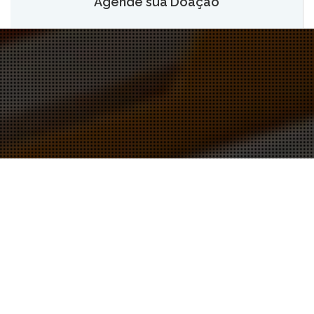
Agende sua Doação
O AGENDAMENTO PELO SITE ESTÁ TEMPORARIAMENTE
SUSPENSO. PARA AGENDAR SUA DOAÇÃO LIGUE PARA:
3655 0166 OU 984319920 (WHATSAPP)