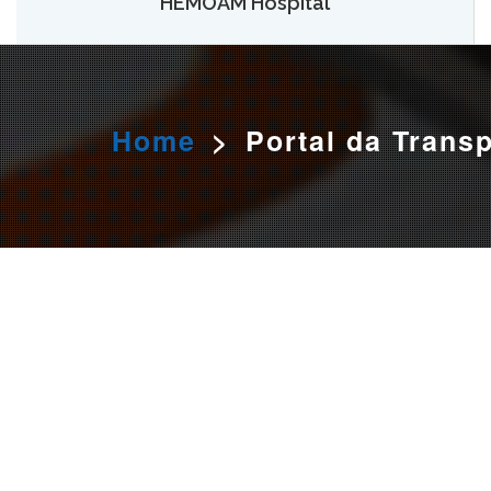
HEMOAM Hospital
O HEMOAM Hospital vai aumentar em até seis vezes a
capacidade atual de assistência hematológica e
oncohematológica do Amazonas,
saiba mais.
Home
>
Portal da Trans