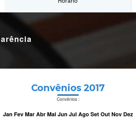
Horário
Hemoam:
Segunda a sábado, das 7h às 18h.
Maternidade Ana Braga:
Temporariamente fechado.
parência
Convênios 2017
Convênios :
Jan
Fev
Mar
Abr
Mai
Jun
Jul
Ago
Set
Out
Nov
Dez